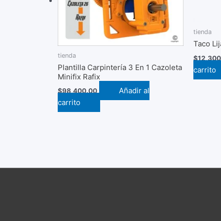
tienda
Taco Li
tienda
$
12,300
Plantilla Carpintería 3 En 1 Cazoleta
carrito
Minifix Rafix
Añadir al
$
98,400.00
carrito