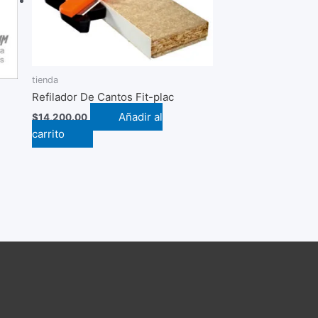
tienda
Refilador De Cantos Fit-plac
Añadir al
$
14,200.00
carrito