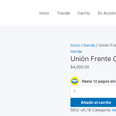
Inicio
Tienda
Carrito
En Acción
Unión
Inicio
/
tienda
/ Unión Fr
Frente
tienda
Unión Frente 
Cajón
cantidad
$
4,000.00
Hasta 12 pagos sin 
Añadir al carrito
SKU:
ufc.18
Categoría:
ti