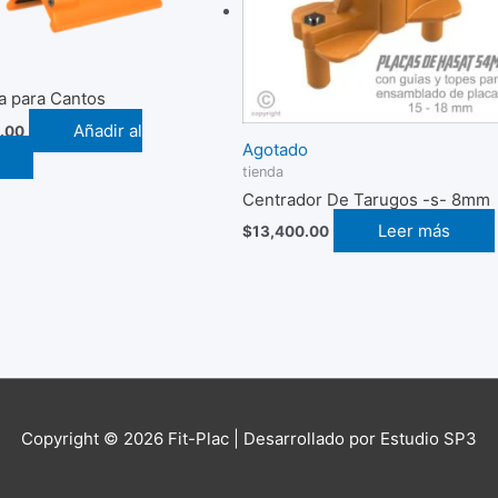
ja para Cantos
Añadir al
.00
Agotado
tienda
Centrador De Tarugos -s- 8mm
Leer más
$
13,400.00
Copyright © 2026
Fit-Plac
| Desarrollado por Estudio SP3