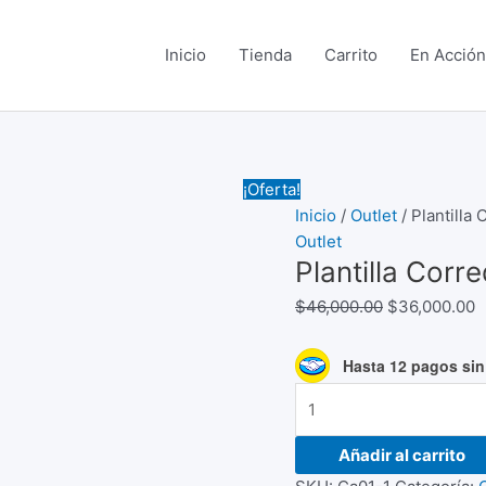
Inicio
Tienda
Carrito
En Acción
Plantilla
El
E
¡Oferta!
Corredera
precio
p
Inicio
/
Outlet
/ Plantilla
Cajonera
original
a
Outlet
Plantilla Corr
(Outlet)
era:
e
cantidad
$46,000.00.
$
$
46,000.00
$
36,000.00
Hasta 12 pagos sin 
Añadir al carrito