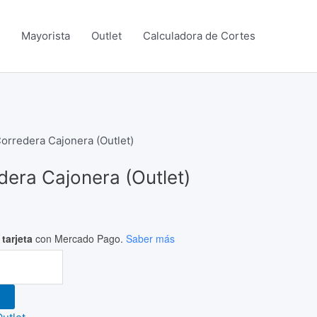
Mayorista
Outlet
Calculadora de Cortes
l
recio
 Corredera Cajonera (Outlet)
ctual
edera Cajonera (Outlet)
s:
36,000.00.
tarjeta
con Mercado Pago.
Saber más