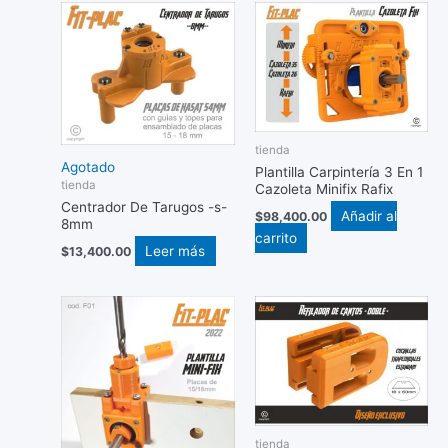
tienda
Agotado
Plantilla Carpintería 3 En 1
tienda
Cazoleta Minifix Rafix
Centrador De Tarugos -s-
Añadir al
$
98,400.00
8mm
carrito
Leer más
$
13,400.00
tienda