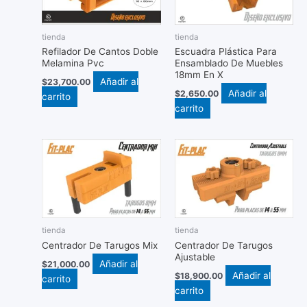
tienda
tienda
Refilador De Cantos Doble
Escuadra Plástica Para
Melamina Pvc
Ensamblado De Muebles
18mm En X
Añadir al
$
23,700.00
Añadir al
$
2,650.00
carrito
carrito
tienda
tienda
Centrador De Tarugos Mix
Centrador De Tarugos
Ajustable
Añadir al
$
21,000.00
Añadir al
$
18,900.00
carrito
carrito